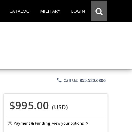
CATALOG
MILITARY
LOGIN
phone
Call Us: 855.520.6806
$995.00
(USD)
Payment & Funding:
view your options