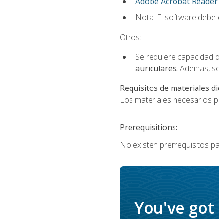
Adobe Acrobat Reader
Nota: El software debe e
Otros:
Se requiere capacidad d
auriculares.
Además, se
Requisitos de materiales di
Los materiales necesarios par
Prerequisitions:
No existen prerrequisitos pa
You've got