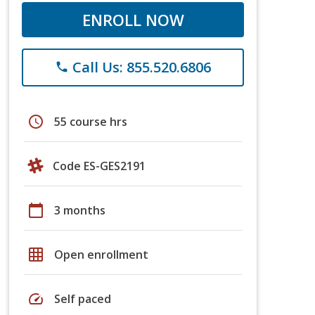
ENROLL NOW
Call Us: 855.520.6806
phone
schedule
55 course hrs
Code ES-GES2191
calendar_today
3 months
grid_on
Open enrollment
speed
Self paced