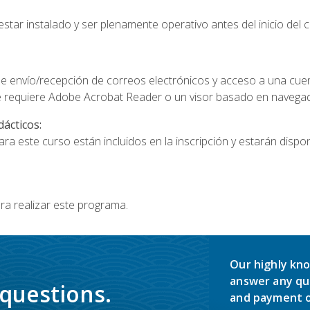
star instalado y ser plenamente operativo antes del inicio del c
e envío/recepción de correos electrónicos y acceso a una cue
 requiere Adobe Acrobat Reader o un visor basado en navegador
dácticos:
a este curso están incluidos en la inscripción y estarán disponi
ra realizar este programa.
Our highly kno
answer any qu
 questions.
and payment o