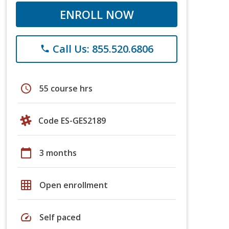
ENROLL NOW
Call Us: 855.520.6806
phone
schedule
55 course hrs
Code ES-GES2189
calendar_today
3 months
grid_on
Open enrollment
speed
Self paced