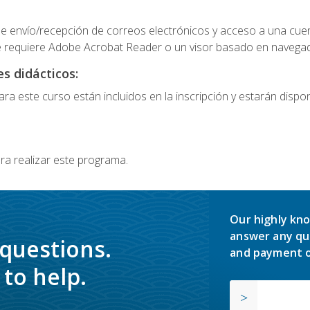
e envío/recepción de correos electrónicos y acceso a una cue
 requiere Adobe Acrobat Reader o un visor basado en navegador
s didácticos:
a este curso están incluidos en la inscripción y estarán disponi
ra realizar este programa.
Our highly kno
answer any qu
 questions.
and payment o
to help.