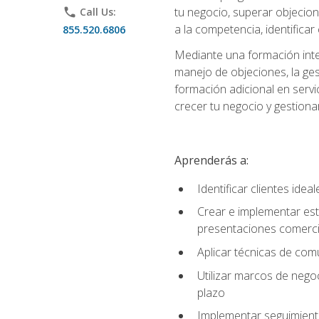
tu negocio, superar objecion
phone
Call Us:
a la competencia, identificar
855.520.6806
Mediante una formación integ
manejo de objeciones, la ges
formación adicional en servic
crecer tu negocio y gestiona
Aprenderás a:
Identificar clientes ide
Crear e implementar est
presentaciones comerci
Aplicar técnicas de com
Utilizar marcos de negoc
plazo
Implementar seguimiento