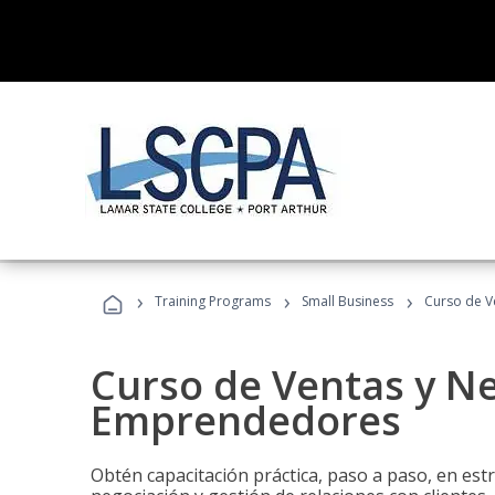
›
›
›
Training Programs
Small Business
Curso de V
Curso de Ventas y N
Emprendedores
Obtén capacitación práctica, paso a paso, en estr