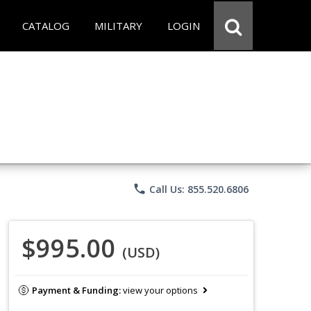
CATALOG
MILITARY
LOGIN
phone
Call Us: 855.520.6806
$995.00
(USD)
Payment & Funding:
view your options