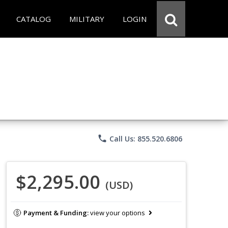
CATALOG
MILITARY
LOGIN
phone
Call Us: 855.520.6806
$2,295.00
(USD)
Payment & Funding:
view your options