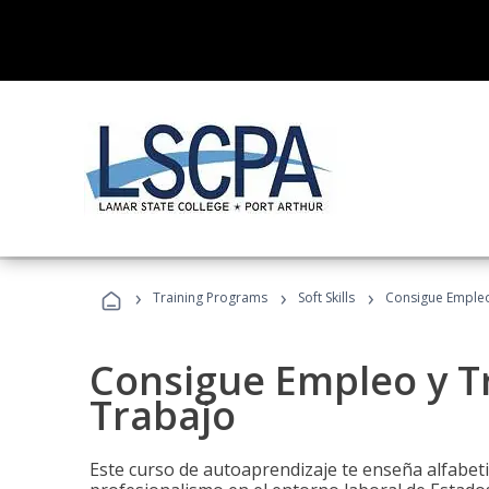
›
›
›
Training Programs
Soft Skills
Consigue Empleo
Consigue Empleo y T
Trabajo
Este curso de autoaprendizaje te enseña alfabeti