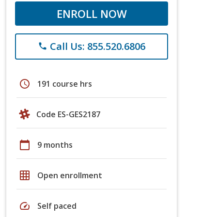
ENROLL NOW
Call Us: 855.520.6806
phone
schedule
191 course hrs
Code ES-GES2187
calendar_today
9 months
grid_on
Open enrollment
speed
Self paced