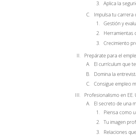
Aplica la seguri
Impulsa tu carrera 
Gestión y evalu
Herramientas di
Crecimiento pro
Prepárate para el empl
El currículum que t
Domina la entrevist
Consigue empleo m
Profesionalismo en EE. 
El secreto de una 
Piensa como un
Tu imagen profe
Relaciones que