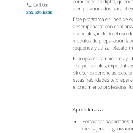
comunicación digital, quiene
phone
Call Us:
bien posicionados para el éx
855.520.6806
Este programa en línea de é
desempeñarte con confianza e
esenciales, incluido el uso 
módulos de preparación labo
requerida y utilizar platafo
El programa también te ayud
interpersonales, expectativas
ofrecer experiencias excelen
estas habilidades te prepara
el crecimiento profesional fu
Aprenderás a:
Fortalecer habilidades d
mensajería, organización