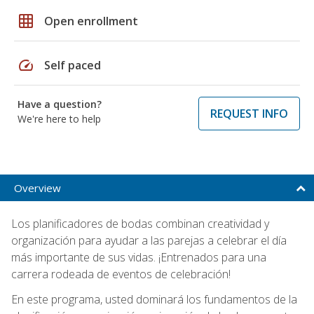
grid_on
Open enrollment
speed
Self paced
Have a question?
REQUEST INFO
We're here to help
Overview
Los planificadores de bodas combinan creatividad y
organización para ayudar a las parejas a celebrar el día
más importante de sus vidas. ¡Entrenados para una
carrera rodeada de eventos de celebración!
En este programa, usted dominará los fundamentos de la