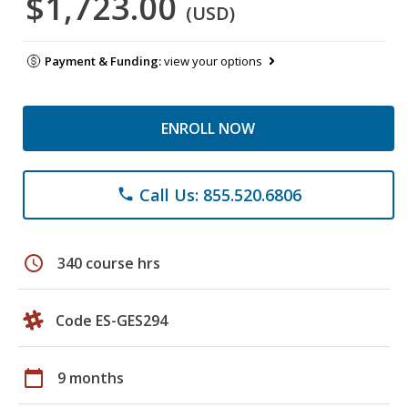
$1,723.00
(USD)
Payment & Funding:
view your options
ENROLL NOW
Call Us: 855.520.6806
phone
schedule
340 course hrs
Code ES-GES294
calendar_today
9 months