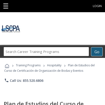
☰
LOGIN
Search
Go
Career
Training
›
›
›
Programs
Training Programs
Hospitality
Plan de Estudios del
Curso de Certificación de Organización de Bodas y Eventos
phone
Call Us: 855.520.6806
Plan de Estudios del Curso de